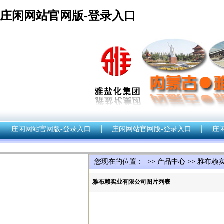
庄闲网站官网版-登录入口
庄闲网站官网版-登录入口
庄闲网站官网版-登录入口
庄
您现在的位置： >>
产品中心
>>
雅布赖
雅布赖实业有限公司图片列表