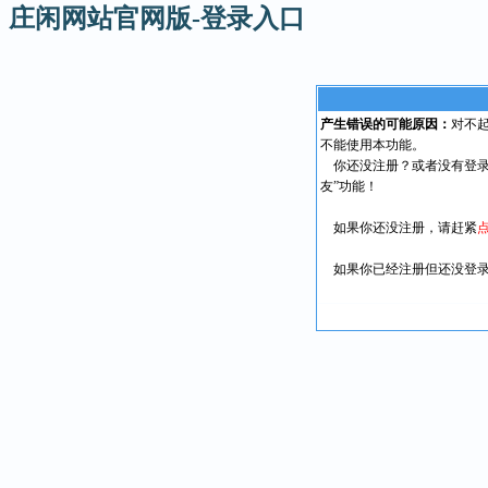
庄闲网站官网版-登录入口
产生错误的可能原因：
对不
不能使用本功能。
你还没注册？或者没有登录
友”功能！
如果你还没注册，请赶紧
如果你已经注册但还没登录