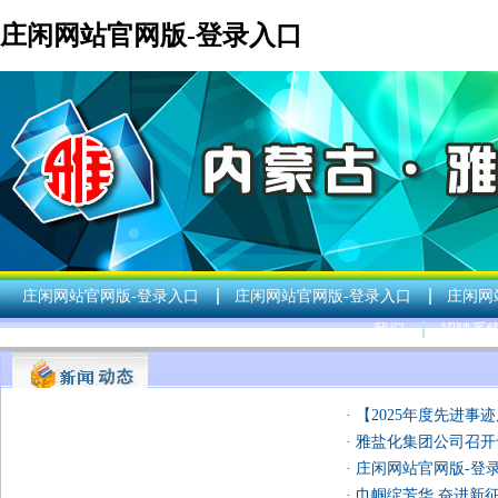
庄闲网站官网版-登录入口
庄闲网站官网版-登录入口
庄闲网站官网版-登录入口
庄闲网
我们
招聘系
·
【2025年度先进事
·
雅盐化集团公司召开
·
庄闲网站官网版-登录
·
巾帼绽芳华 奋进新